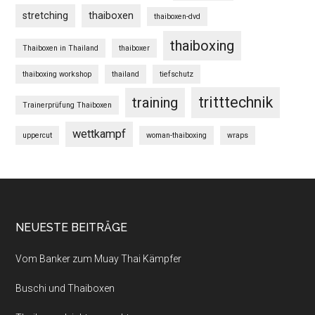
stretching
thaiboxen
thaiboxen-dvd
thaiboxing
Thaiboxen in Thailand
thaiboxer
thaiboxing workshop
thailand
tiefschutz
tritttechnik
training
Trainerprüfung Thaiboxen
wettkampf
uppercut
woman-thaiboxing
wraps
NEUESTE BEITRÄGE
Vom Banker zum Muay Thai Kämpfer
Buschi und Thaiboxen