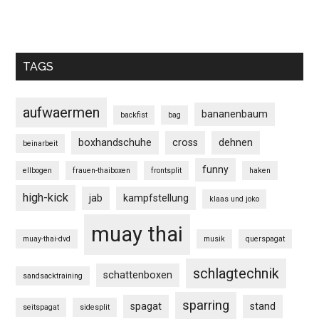
TAGS
aufwaermen
bananenbaum
backfist
bag
boxhandschuhe
cross
dehnen
beinarbeit
funny
ellbogen
frauen-thaiboxen
frontsplit
haken
high-kick
jab
kampfstellung
klaas und joko
muay thai
muay-thai-dvd
musik
querspagat
schlagtechnik
schattenboxen
sandsacktraining
sparring
spagat
stand
seitspagat
sidesplit