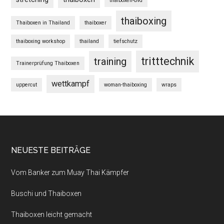
thaiboxen-dvd
thaiboxing
Thaiboxen in Thailand
thaiboxer
thaiboxing workshop
thailand
tiefschutz
tritttechnik
training
Trainerprüfung Thaiboxen
wettkampf
uppercut
woman-thaiboxing
wraps
NEUESTE BEITRÄGE
Vom Banker zum Muay Thai Kämpfer
Buschi und Thaiboxen
Thaiboxen leicht gemacht