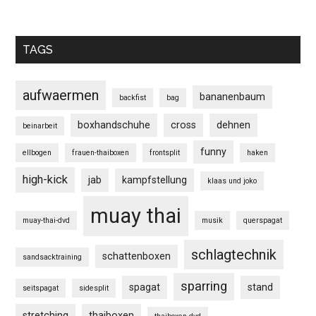
TAGS
aufwaermen
bananenbaum
backfist
bag
boxhandschuhe
cross
dehnen
beinarbeit
funny
ellbogen
frauen-thaiboxen
frontsplit
haken
high-kick
jab
kampfstellung
klaas und joko
muay thai
muay-thai-dvd
musik
querspagat
schlagtechnik
schattenboxen
sandsacktraining
sparring
spagat
stand
seitspagat
sidesplit
stretching
thaiboxen