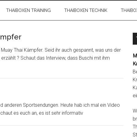
THAIBOXEN TRAINING
THAIBOXEN TECHNIK
THAIBO
ämpfer
Muay Thai Kämpfer. Seid ihr auch gespannt, was uns der
M
rzählt ? Schaut das Interview, dass Buschi mit ihm
K
Be
K
K
ei
nd anderen Sportsendungen. Heute hab ich mal ein Video
W
chaut es euch an, es ist sehr informativ
br
Th
S