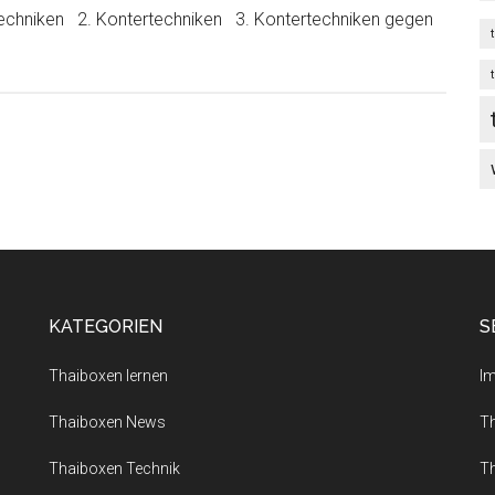
dtechniken 2. Kontertechniken 3. Kontertechniken gegen
KATEGORIEN
S
Thaiboxen lernen
I
Thaiboxen News
T
Thaiboxen Technik
T