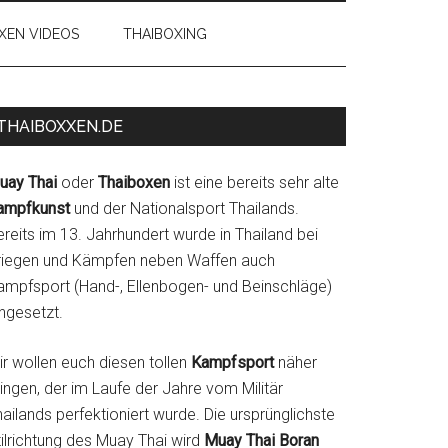
XEN VIDEOS
THAIBOXING
THAIBOXXEN.DE
uay Thai
oder
Thaiboxen
ist eine bereits sehr alte
ampfkunst
und der Nationalsport Thailands.
reits im 13. Jahrhundert wurde in Thailand bei
riegen und Kämpfen neben Waffen auch
ampfsport (Hand-, Ellenbogen- und Beinschläge)
ngesetzt.
ir wollen euch diesen tollen
Kampfsport
näher
ingen, der im Laufe der Jahre vom Militär
ailands perfektioniert wurde. Die ursprünglichste
tilrichtung des Muay Thai wird
Muay Thai Boran