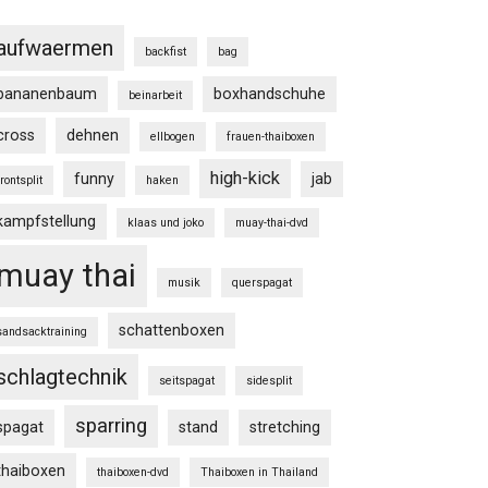
aufwaermen
backfist
bag
bananenbaum
boxhandschuhe
beinarbeit
cross
dehnen
ellbogen
frauen-thaiboxen
high-kick
funny
jab
frontsplit
haken
kampfstellung
klaas und joko
muay-thai-dvd
muay thai
musik
querspagat
schattenboxen
sandsacktraining
schlagtechnik
seitspagat
sidesplit
sparring
spagat
stand
stretching
thaiboxen
thaiboxen-dvd
Thaiboxen in Thailand