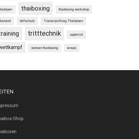
thaiboxing
thaiboxer
thaiboxing workshop
thailand
tiefschutz
Trainerprüfung Thaiboxen
tritttechnik
training
uppercut
wettkampf
woman-thaiboxing
wraps
EITEN
mpressum
haibox-Shop
haiboxen