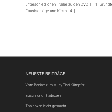
unterschiedlichen Trailer zu den DVD´s: 1. Grun
Faustschläge und Kicks 4. […]
NEUESTE BEITRÄGE
Vom Banker zum Muay Thai Kämpfer
Buschi und Thaiboxen
Thaiboxen leicht gemacht