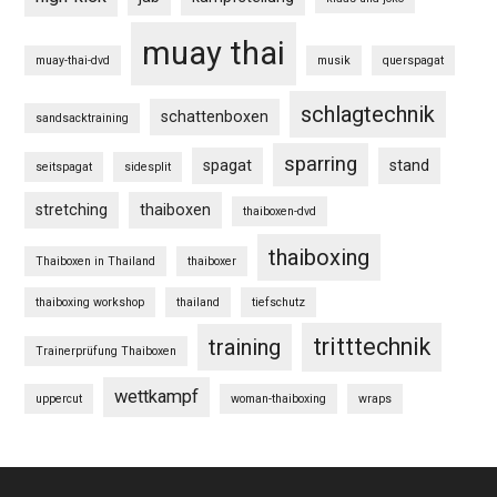
muay thai
muay-thai-dvd
musik
querspagat
schlagtechnik
schattenboxen
sandsacktraining
sparring
spagat
stand
seitspagat
sidesplit
stretching
thaiboxen
thaiboxen-dvd
thaiboxing
Thaiboxen in Thailand
thaiboxer
thaiboxing workshop
thailand
tiefschutz
tritttechnik
training
Trainerprüfung Thaiboxen
wettkampf
uppercut
woman-thaiboxing
wraps