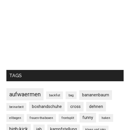
TAGS
aufwaermen
bananenbaum
backfist
bag
boxhandschuhe
cross
dehnen
beinarbeit
funny
ellbogen
frauen-thaiboxen
frontsplit
haken
high-kick
jab
kampfstellung
klaas und joko