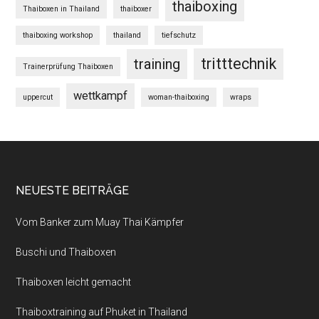
thaiboxing
Thaiboxen in Thailand
thaiboxer
thaiboxing workshop
thailand
tiefschutz
tritttechnik
training
Trainerprüfung Thaiboxen
wettkampf
uppercut
woman-thaiboxing
wraps
NEUESTE BEITRÄGE
Vom Banker zum Muay Thai Kämpfer
Buschi und Thaiboxen
Thaiboxen leicht gemacht
Thaiboxtraining auf Phuket in Thailand