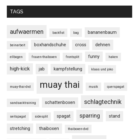
TAGS
aufwaermen
bananenbaum
backfist
bag
boxhandschuhe
cross
dehnen
beinarbeit
funny
ellbogen
frauen-thaiboxen
frontsplit
haken
high-kick
jab
kampfstellung
klaas und joko
muay thai
muay-thai-dvd
musik
querspagat
schlagtechnik
schattenboxen
sandsacktraining
sparring
spagat
stand
seitspagat
sidesplit
stretching
thaiboxen
thaiboxen-dvd