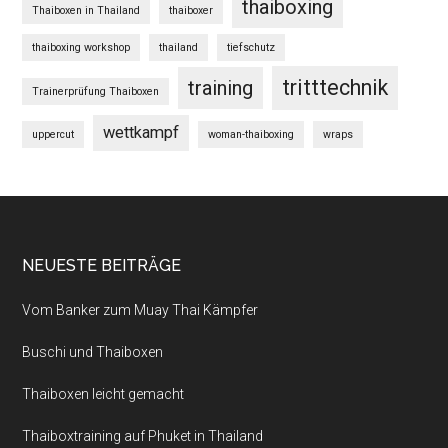
thaiboxing
Thaiboxen in Thailand
thaiboxer
thaiboxing workshop
thailand
tiefschutz
tritttechnik
training
Trainerprüfung Thaiboxen
wettkampf
uppercut
woman-thaiboxing
wraps
NEUESTE BEITRÄGE
Vom Banker zum Muay Thai Kämpfer
Buschi und Thaiboxen
Thaiboxen leicht gemacht
Thaiboxtraining auf Phuket in Thailand