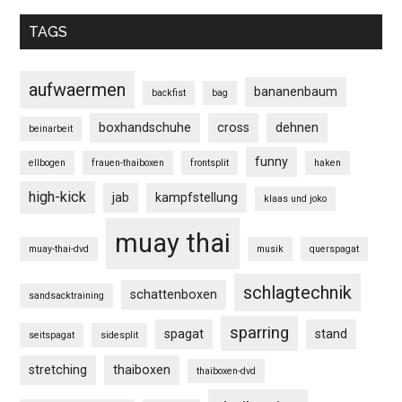
TAGS
aufwaermen
bananenbaum
backfist
bag
boxhandschuhe
cross
dehnen
beinarbeit
funny
ellbogen
frauen-thaiboxen
frontsplit
haken
high-kick
jab
kampfstellung
klaas und joko
muay thai
muay-thai-dvd
musik
querspagat
schlagtechnik
schattenboxen
sandsacktraining
sparring
spagat
stand
seitspagat
sidesplit
stretching
thaiboxen
thaiboxen-dvd