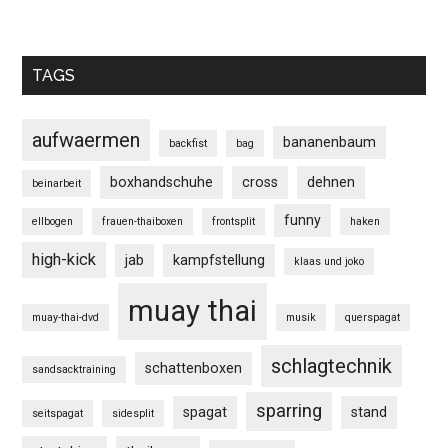
TAGS
aufwaermen
bananenbaum
backfist
bag
boxhandschuhe
cross
dehnen
beinarbeit
funny
ellbogen
frauen-thaiboxen
frontsplit
haken
high-kick
jab
kampfstellung
klaas und joko
muay thai
muay-thai-dvd
musik
querspagat
schlagtechnik
schattenboxen
sandsacktraining
sparring
spagat
stand
seitspagat
sidesplit