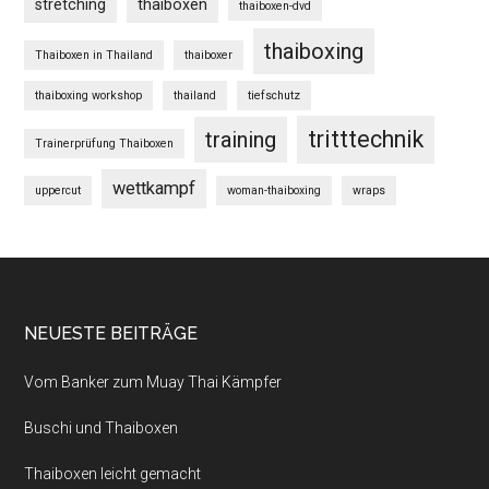
stretching
thaiboxen
thaiboxen-dvd
thaiboxing
Thaiboxen in Thailand
thaiboxer
thaiboxing workshop
thailand
tiefschutz
tritttechnik
training
Trainerprüfung Thaiboxen
wettkampf
uppercut
woman-thaiboxing
wraps
NEUESTE BEITRÄGE
Vom Banker zum Muay Thai Kämpfer
Buschi und Thaiboxen
Thaiboxen leicht gemacht