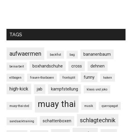
TAGS
aufwaermen
bananenbaum
backfist
bag
boxhandschuhe
cross
dehnen
beinarbeit
funny
ellbogen
frauen-thaiboxen
frontsplit
haken
high-kick
jab
kampfstellung
klaas und joko
muay thai
muay-thai-dvd
musik
querspagat
schlagtechnik
schattenboxen
sandsacktraining