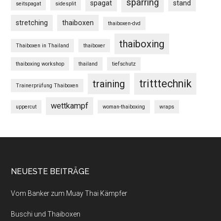
sparring
spagat
stand
seitspagat
sidesplit
stretching
thaiboxen
thaiboxen-dvd
thaiboxing
Thaiboxen in Thailand
thaiboxer
thaiboxing workshop
thailand
tiefschutz
tritttechnik
training
Trainerprüfung Thaiboxen
wettkampf
uppercut
woman-thaiboxing
wraps
NEUESTE BEITRÄGE
Vom Banker zum Muay Thai Kämpfer
Buschi und Thaiboxen