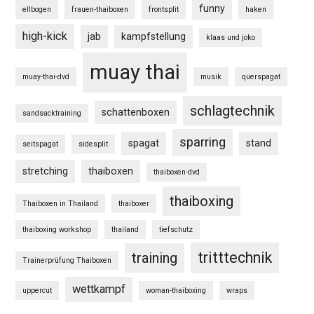
funny
ellbogen
frauen-thaiboxen
frontsplit
haken
high-kick
jab
kampfstellung
klaas und joko
muay thai
muay-thai-dvd
musik
querspagat
schlagtechnik
schattenboxen
sandsacktraining
sparring
spagat
stand
seitspagat
sidesplit
stretching
thaiboxen
thaiboxen-dvd
thaiboxing
Thaiboxen in Thailand
thaiboxer
thaiboxing workshop
thailand
tiefschutz
tritttechnik
training
Trainerprüfung Thaiboxen
wettkampf
uppercut
woman-thaiboxing
wraps