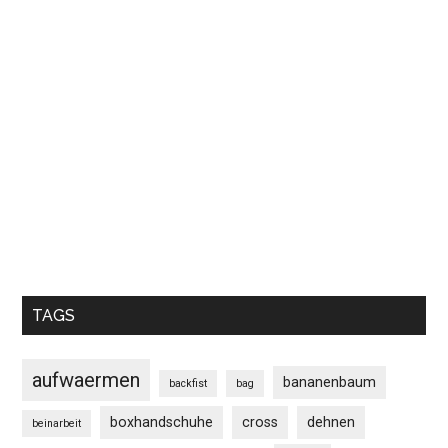
TAGS
aufwaermen
bananenbaum
backfist
bag
boxhandschuhe
cross
dehnen
beinarbeit