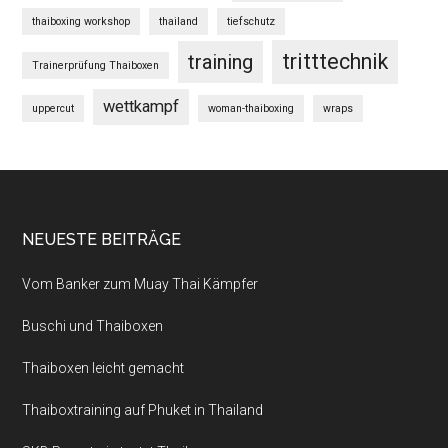
thaiboxing workshop
thailand
tiefschutz
tritttechnik
training
Trainerprüfung Thaiboxen
wettkampf
uppercut
woman-thaiboxing
wraps
NEUESTE BEITRÄGE
Vom Banker zum Muay Thai Kämpfer
Buschi und Thaiboxen
Thaiboxen leicht gemacht
Thaiboxtraining auf Phuket in Thailand