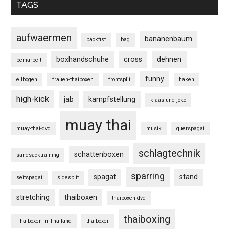
TAGS
aufwaermen
bananenbaum
backfist
bag
boxhandschuhe
cross
dehnen
beinarbeit
funny
ellbogen
frauen-thaiboxen
frontsplit
haken
high-kick
jab
kampfstellung
klaas und joko
muay thai
muay-thai-dvd
musik
querspagat
schlagtechnik
schattenboxen
sandsacktraining
sparring
spagat
stand
seitspagat
sidesplit
stretching
thaiboxen
thaiboxen-dvd
thaiboxing
Thaiboxen in Thailand
thaiboxer