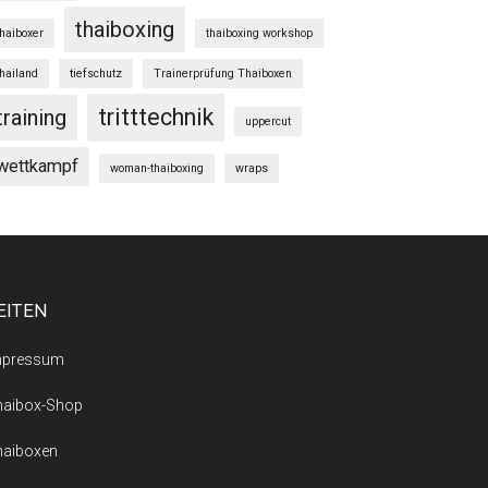
thaiboxing
thaiboxer
thaiboxing workshop
thailand
tiefschutz
Trainerprüfung Thaiboxen
tritttechnik
training
uppercut
wettkampf
woman-thaiboxing
wraps
EITEN
mpressum
haibox-Shop
haiboxen