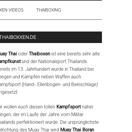
XEN VIDEOS
THAIBOXING
THAIBOXXEN.DE
uay Thai
oder
Thaiboxen
ist eine bereits sehr alte
ampfkunst
und der Nationalsport Thailands.
reits im 13. Jahrhundert wurde in Thailand bei
riegen und Kämpfen neben Waffen auch
ampfsport (Hand-, Ellenbogen- und Beinschläge)
ngesetzt.
ir wollen euch diesen tollen
Kampfsport
näher
ingen, der im Laufe der Jahre vom Militär
ailands perfektioniert wurde. Die ursprünglichste
tilrichtung des Muay Thai wird
Muay Thai Boran