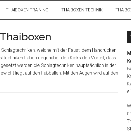
THAIBOXEN TRAINING
THAIBOXEN TECHNIK
THAIBO
 Thaiboxen
e Schlagtechniken, welche mit der Faust, dem Handrücken
M
ttechniken haben gegenüber den Kicks den Vorteil, dass
K
ngesetzt werden die Schlagtechniken hauptsächlich in der
Be
wicht liegt auf den Fußballen. Mit den Augen wird auf den
K
K
ei
W
br
Th
S