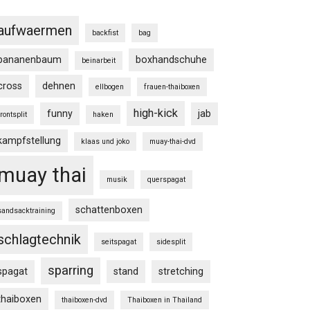
aufwaermen
backfist
bag
bananenbaum
boxhandschuhe
beinarbeit
cross
dehnen
ellbogen
frauen-thaiboxen
high-kick
funny
jab
frontsplit
haken
kampfstellung
klaas und joko
muay-thai-dvd
muay thai
musik
querspagat
schattenboxen
sandsacktraining
schlagtechnik
seitspagat
sidesplit
sparring
spagat
stand
stretching
thaiboxen
thaiboxen-dvd
Thaiboxen in Thailand