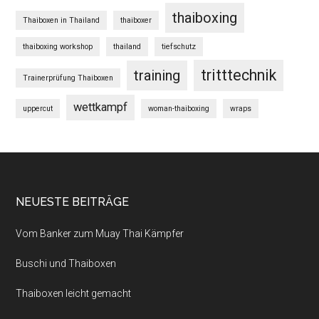
thaiboxing
Thaiboxen in Thailand
thaiboxer
thaiboxing workshop
thailand
tiefschutz
tritttechnik
training
Trainerprüfung Thaiboxen
wettkampf
uppercut
woman-thaiboxing
wraps
NEUESTE BEITRÄGE
Vom Banker zum Muay Thai Kämpfer
Buschi und Thaiboxen
Thaiboxen leicht gemacht