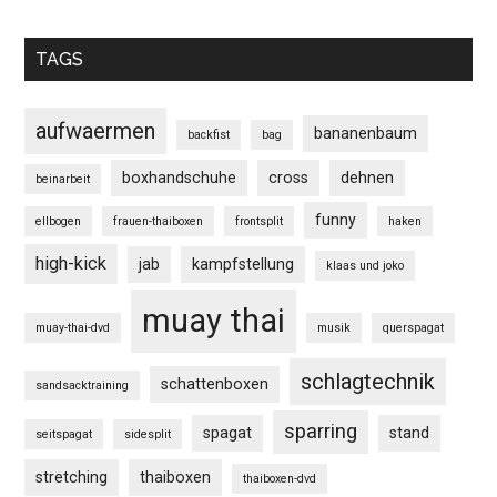
TAGS
aufwaermen
bananenbaum
backfist
bag
boxhandschuhe
cross
dehnen
beinarbeit
funny
ellbogen
frauen-thaiboxen
frontsplit
haken
high-kick
jab
kampfstellung
klaas und joko
muay thai
muay-thai-dvd
musik
querspagat
schlagtechnik
schattenboxen
sandsacktraining
sparring
spagat
stand
seitspagat
sidesplit
stretching
thaiboxen
thaiboxen-dvd