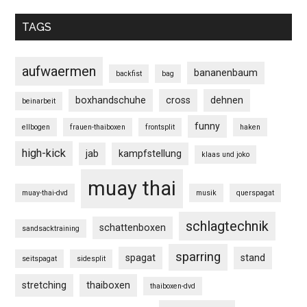
TAGS
aufwaermen
bananenbaum
backfist
bag
boxhandschuhe
cross
dehnen
beinarbeit
funny
ellbogen
frauen-thaiboxen
frontsplit
haken
high-kick
jab
kampfstellung
klaas und joko
muay thai
muay-thai-dvd
musik
querspagat
schlagtechnik
schattenboxen
sandsacktraining
sparring
spagat
stand
seitspagat
sidesplit
stretching
thaiboxen
thaiboxen-dvd