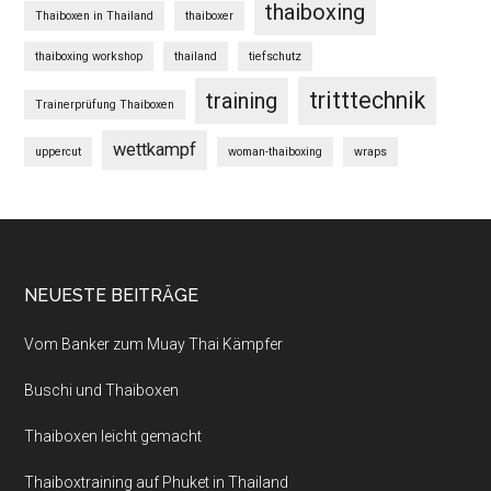
thaiboxing
Thaiboxen in Thailand
thaiboxer
thaiboxing workshop
thailand
tiefschutz
tritttechnik
training
Trainerprüfung Thaiboxen
wettkampf
uppercut
woman-thaiboxing
wraps
NEUESTE BEITRÄGE
Vom Banker zum Muay Thai Kämpfer
Buschi und Thaiboxen
Thaiboxen leicht gemacht
Thaiboxtraining auf Phuket in Thailand