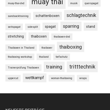
muay thai
muay-thai-dvd
musik
querspagat
schlagtechnik
schattenboxen
sandsacktraining
sparring
spagat
stand
seitspagat
sidesplit
stretching
thaiboxen
thaiboxen-dvd
thaiboxing
Thaiboxen in Thailand
thaiboxer
thaiboxing workshop
thailand
tiefschutz
tritttechnik
training
Trainerprüfung Thaiboxen
wettkampf
uppercut
woman-thaiboxing
wraps