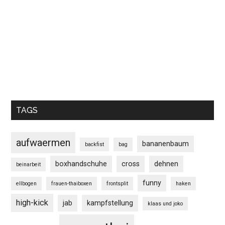
TAGS
aufwaermen
bananenbaum
backfist
bag
boxhandschuhe
cross
dehnen
beinarbeit
funny
ellbogen
frauen-thaiboxen
frontsplit
haken
high-kick
jab
kampfstellung
klaas und joko