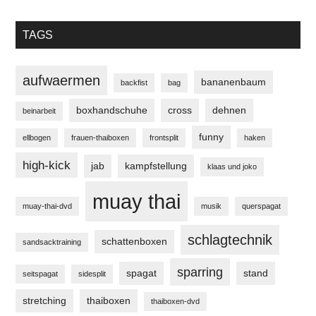
TAGS
aufwaermen
bananenbaum
backfist
bag
boxhandschuhe
cross
dehnen
beinarbeit
funny
ellbogen
frauen-thaiboxen
frontsplit
haken
high-kick
jab
kampfstellung
klaas und joko
muay thai
muay-thai-dvd
musik
querspagat
schlagtechnik
schattenboxen
sandsacktraining
sparring
spagat
stand
seitspagat
sidesplit
stretching
thaiboxen
thaiboxen-dvd