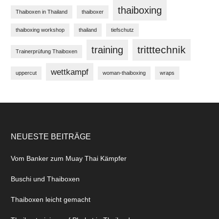
thaiboxing
Thaiboxen in Thailand
thaiboxer
thaiboxing workshop
thailand
tiefschutz
tritttechnik
training
Trainerprüfung Thaiboxen
wettkampf
uppercut
woman-thaiboxing
wraps
NEUESTE BEITRÄGE
Vom Banker zum Muay Thai Kämpfer
Buschi und Thaiboxen
Thaiboxen leicht gemacht